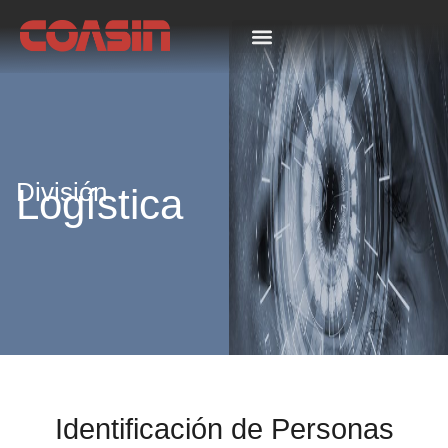
Seguridad y Defensa
División
Logística
Identificación de Personas