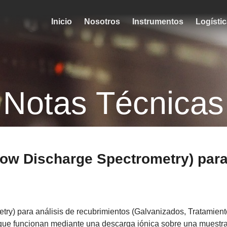
Inicio
Nosotros
Instrumentos
Logísti
Notas Técnicas
w Discharge Spectrometry) para 
) para análisis de recubrimientos (Galvanizados, Tratamientos 
 que funcionan mediante una descarga iónica sobre una muestra