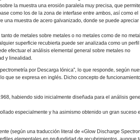
r sobre la muestra una erosión paralela muy precisa, que permit
a base como los de la zona de interfase entre ambos, así como el
re una muestra de acero galvanizado, donde se puede apreciar 
s tanto de metales sobre metales o no metales como de no meta
lquier superficie recubierta puede ser analizada como un perfil
ede efectuar el análisis elemental general sobre metales no
ad y linealidad.
pectrometría por Descarga Iónica”, lo que responde, según nue
a lo que se expresa en inglés. Dicho concepto de funcionamient
968, habiendo sido inicialmente diseñada para el análisis gene
ollado especialmente y ha asimismo obtenido un gran suceso en
e (según una traducción literal de «Glow Discharge Spectromet
erfiles elementales en prufundidad de recubrimientos, aunque 