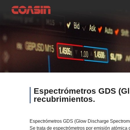
Espectrómetros GDS (Glo
recubrimientos.
Espectrómetros GDS (Glow Discharge Spectrometry
Se trata de espectrómetros por emisión atómica